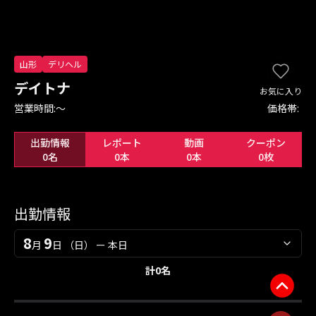
山形
デリヘル
デイトナ
お気に入り
営業時間:
〜
価格帯:
出勤情報
レポート
動画
クーポン
0名
0本
0本
0枚
出勤情報
8
9
月
日
（日）
ー 本日
計
0
名